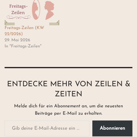
13./14. April, war Jom
und nach umsetzen ;)
haSchoa,der israelische
Gedanken zur Geschichte:
Gedenktag für die sechs
Gedenken der Woche Vor
Millionen im Holocaust
490 Jahren, am 2. Mai 1536,
Freitags-Zeilen (KW
ermordeten…
wurde Anne…
22/2026)
29. Mai 2026
In "Freitags-Zeilen"
ENTDECKE MEHR VON ZEILEN &
ZEITEN
Melde dich für ein Abonnement an, um die neuesten
Beiträge per E-Mail zu erhalten.
Abonnieren