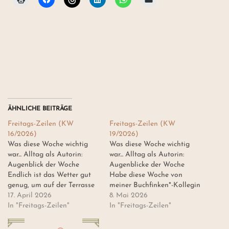
ÄHNLICHE BEITRÄGE
Freitags-Zeilen (KW
Freitags-Zeilen (KW
16/2026)
19/2026)
Was diese Woche wichtig
Was diese Woche wichtig
war... Alltag als Autorin:
war... Alltag als Autorin:
Augenblick der Woche
Augenblicke der Woche
Endlich ist das Wetter gut
Habe diese Woche von
genug, um auf der Terrasse
meiner Buchfinken*-Kollegin
zu schreiben, ein Träumchen!
17. April 2026
Julia Arling ein paar tolle
8. Mai 2026
Gedanken zur Geschichte:
In "Freitags-Zeilen"
Tipps fürs Social-Media-
In "Freitags-Zeilen"
Gedenken der Woche Diese
Marketing bekommen. Jetzt
Woche, genauer gesagt am
muss ich sie nur noch nach