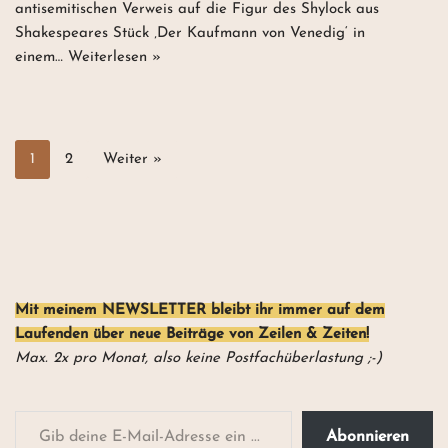
antisemitischen Verweis auf die Figur des Shylock aus
Shakespeares Stück ‚Der Kaufmann von Venedig‘ in
einem…
Weiterlesen »
1
2
Weiter »
Mit meinem NEWSLETTER
bleibt ihr
immer auf dem
Laufenden über neue Beiträge von Zeilen & Zeiten!
Max. 2x pro Monat, also keine Postfachüberlastung ;-)
Abonnieren